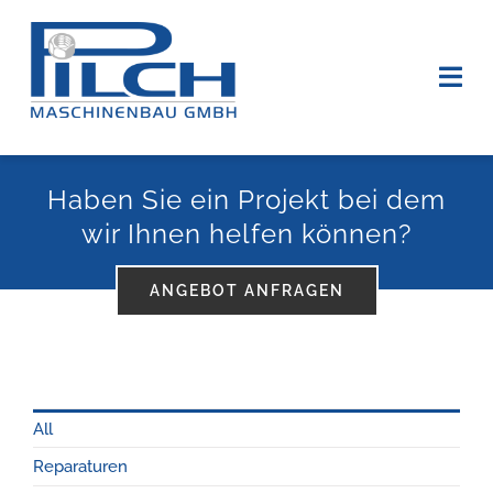
Zum
Inhalt
springen
Togg
Navi
HOME
Haben Sie ein Projekt bei dem
wir Ihnen helfen können?
ÜBER UNS
ANGEBOT ANFRAGEN
Leistungen
Kontakt
All
Reparaturen